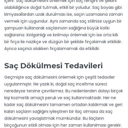
içerir. Saç dökülmesini önlemek için saç rengini ve şeklini
olabildiğince doğal tutmak, etkili bir yoludur. Saç boyası gibi
kimyasallardan uzak durulması ise, saçın uzamasına zaman
vermek için uygundur. Aynı zamanda saç stilinize uygun bir
şampuan kullanarak saçlarınızın sağlığına büyük katkı
sağlarsınız. Kırılganlığı ve kırılmayı önlemek için ise orta kıllı
bir fırça ile nazikçe ve düzgün bir şekilde fırçalamak etkilidir.
Ayrıca saçınızı ıslakken fırçalamamak da etkilidir.
Saç Dökülmesi Tedavileri
Geçmişte saç dökülmesini önlemek için çeşitli tedaviler
uygulanmıştır. Ne yazık ki, doğal saç inceltme süreci
neredeyse tersine çevrilemez. Bu nedenlerden dolayı birçok
kişi kozmetik amaçlı peruk ve saç kullanmaktadır. Her ne
kadar saç dökülmesini tamamen ortadan kaldırmak ve geri
kalan saçların sağlığını iyileştiren bir ilaç olmasa da saç
dökülmesini yavaşlatmak mümkündür. Bu ilaçların
birçoğunun etkili olması için her zaman kullanılması gerekir.