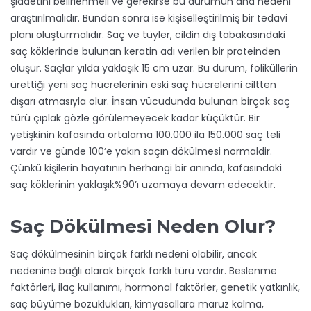
şiddetini belirlenmeli ve gerekirse bu durumun ana nedeni
araştırılmalıdır. Bundan sonra ise kişiselleştirilmiş bir tedavi
planı oluşturmalıdır. Saç ve tüyler, cildin dış tabakasındaki
saç köklerinde bulunan keratin adı verilen bir proteinden
oluşur. Saçlar yılda yaklaşık 15 cm uzar. Bu durum, foliküllerin
ürettiği yeni saç hücrelerinin eski saç hücrelerini ciltten
dışarı atmasıyla olur. İnsan vücudunda bulunan birçok saç
türü çıplak gözle görülemeyecek kadar küçüktür. Bir
yetişkinin kafasında ortalama 100.000 ila 150.000 saç teli
vardır ve günde 100’e yakın saçın dökülmesi normaldir.
Çünkü kişilerin hayatının herhangi bir anında, kafasındaki
saç köklerinin yaklaşık%90’ı uzamaya devam edecektir.
Saç Dökülmesi Neden Olur?
Saç dökülmesinin birçok farklı nedeni olabilir, ancak
nedenine bağlı olarak birçok farklı türü vardır. Beslenme
faktörleri, ilaç kullanımı, hormonal faktörler, genetik yatkınlık,
saç büyüme bozuklukları, kimyasallara maruz kalma,