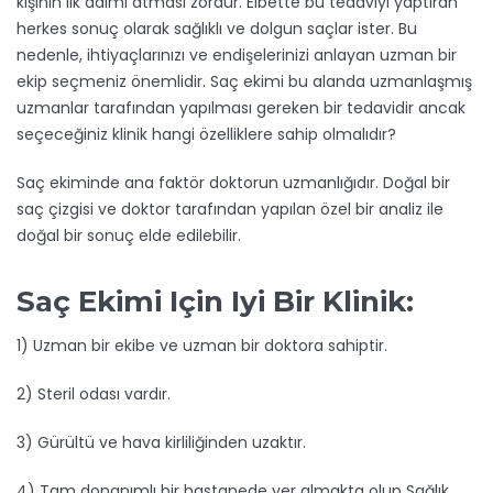
kişinin ilk adımı atması zordur. Elbette bu tedaviyi yaptıran
herkes sonuç olarak sağlıklı ve dolgun saçlar ister. Bu
nedenle, ihtiyaçlarınızı ve endişelerinizi anlayan uzman bir
ekip seçmeniz önemlidir. Saç ekimi bu alanda uzmanlaşmış
uzmanlar tarafından yapılması gereken bir tedavidir ancak
seçeceğiniz klinik hangi özelliklere sahip olmalıdır?
Saç ekiminde ana faktör doktorun uzmanlığıdır. Doğal bir
saç çizgisi ve doktor tarafından yapılan özel bir analiz ile
doğal bir sonuç elde edilebilir.
Saç Ekimi Için Iyi Bir Klinik:
1) Uzman bir ekibe ve uzman bir doktora sahiptir.
2) Steril odası vardır.
3) Gürültü ve hava kirliliğinden uzaktır.
4) Tam donanımlı bir hastanede yer almakta olup Sağlık