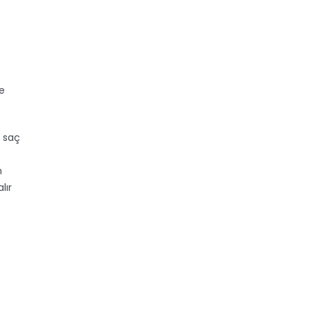
de
i saç
n
lır