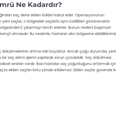
 Ömrü Ne Kadardır?
dığından saç derisi ekilen kökleri kabul eder. Operasyonunun
ni saçlar, o bölgedeki saçlarla aynı özellikleri gösterecektir.
 bölgesinden) çıkarmayı tercih ederler. Bunun nedeni başımızın
ençli olmasıdır. Bu nedenle, hastanın alıcı bölgesine ekildiklerin
saç dökülmelerinin artma riski büyüktür. Ancak çoğu durumda, yen
ir saç ekimi işlemi yapılarak sorun çözülebilir. Saç dökülmesi
iziksel sınırları vardır. Bazı hastalar saç yoğunluğunu arttırmak içi
çta ekilen saçları kötü yönde etkilemez. Ekilen saçlar güvende ka