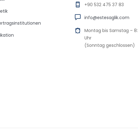
+90 532 475 37 83
etik
info@estesaglik.com
rtragsinstitutionen
Montag bis Samstag – 8:
kation
Uhr
(Sonntag geschlossen)