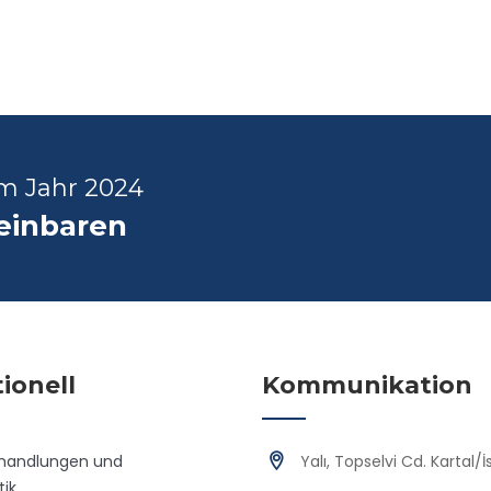
im Jahr 2024
reinbaren
tionell
Kommunikation
handlungen und
Yalı, Topselvi Cd. Kartal/
ik