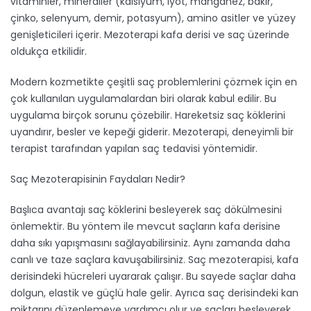
vitaminler, mineraller (kalsiyum, iyot, manganez, bakır,
çinko, selenyum, demir, potasyum), amino asitler ve yüzey
genişleticileri içerir. Mezoterapi kafa derisi ve saç üzerinde
oldukça etkilidir.
Modern kozmetikte çeşitli saç problemlerini çözmek için en
çok kullanılan uygulamalardan biri olarak kabul edilir. Bu
uygulama birçok sorunu çözebilir. Hareketsiz saç köklerini
uyandırır, besler ve kepeği giderir. Mezoterapi, deneyimli bir
terapist tarafından yapılan saç tedavisi yöntemidir.
Saç Mezoterapisinin Faydaları Nedir?
Başlıca avantajı saç köklerini besleyerek saç dökülmesini
önlemektir. Bu yöntem ile mevcut saçların kafa derisine
daha sıkı yapışmasını sağlayabilirsiniz. Aynı zamanda daha
canlı ve taze saçlara kavuşabilirsiniz. Saç mezoterapisi, kafa
derisindeki hücreleri uyararak çalışır. Bu sayede saçlar daha
dolgun, elastik ve güçlü hale gelir. Ayrıca saç derisindeki kan
miktarını düzenlemeye yardımcı olur ve saçları besleyerek