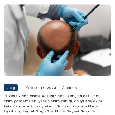
Blog
April 16, 2023
sahin
acısız saç ekimi
,
Ağırısız Saç Ekimi
,
en etkili saç
ekim yöntemi
,
en iyi saç ekim kliniği
,
en iyi saç ekim
tekniği
,
garantili saç ekimi
,
Saç sıklaştırma Ekimi
Fiyatları
,
Seyrek Saça Saç Ekimi
,
Seyrek Saça Saç