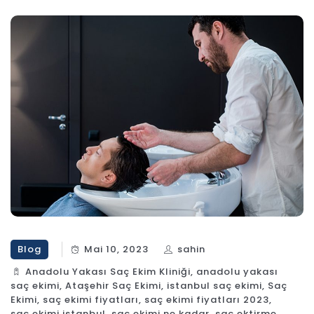
Blog
Mai 10, 2023
sahin
Anadolu Yakası Saç Ekim Kliniği
,
anadolu yakası
saç ekimi
,
Ataşehir Saç Ekimi
,
istanbul saç ekimi
,
Saç
Ekimi
,
saç ekimi fiyatları
,
saç ekimi fiyatları 2023
,
saç ekimi istanbul
,
saç ekimi ne kadar
,
saç ektirme