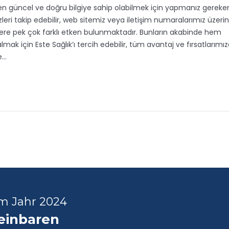
da en güncel ve doğru bilgiye sahip olabilmek için yapmanız gereke
leri takip edebilir, web sitemiz veya iletişim numaralarımız üzeri
ği üzere pek çok farklı etken bulunmaktadır. Bunların akabinde hem
mak için Este Sağlık’ı tercih edebilir, tüm avantaj ve fırsatlarımı
ne…
im Jahr 2024
reinbaren