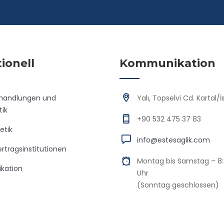
tionell
Kommunikation
handlungen und
Yalı, Topselvi Cd. Kartal/
ik
+90 532 475 37 83
etik
info@estesaglik.com
rtragsinstitutionen
Montag bis Samstag – 8:
kation
Uhr
(Sonntag geschlossen)