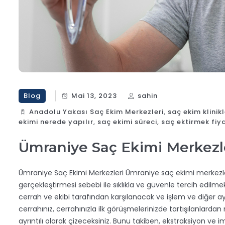
Blog
Mai 13, 2023
sahin
Anadolu Yakası Saç Ekim Merkezleri
,
saç ekim klinikl
ekimi nerede yapılır
,
saç ekimi süreci
,
saç ektirmek fiy
Ümraniye Saç Ekimi Merkezl
Ümraniye Saç Ekimi Merkezleri Ümraniye saç ekimi merkezleri
gerçekleştirmesi sebebi ile sıklıkla ve güvenle tercih edilmek
cerrah ve ekibi tarafından karşılanacak ve işlem ve diğer ayr
cerrahınız, cerrahınızla ilk görüşmelerinizde tartışılanlard
ayrıntılı olarak çizeceksiniz. Bunu takiben, ekstraksiyon ve im