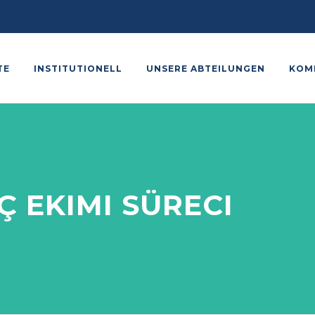
TE
INSTITUTIONELL
UNSERE ABTEILUNGEN
KOM
Ç EKIMI SÜRECI