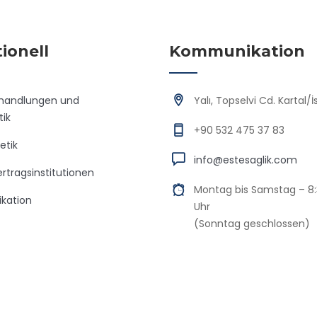
tionell
Kommunikation
handlungen und
Yalı, Topselvi Cd. Kartal/
ik
+90 532 475 37 83
etik
info@estesaglik.com
rtragsinstitutionen
Montag bis Samstag – 8:
kation
Uhr
(Sonntag geschlossen)