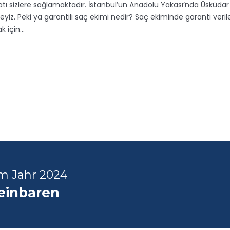
atı sizlere sağlamaktadır. İstanbul’un Anadolu Yakası’nda Üsküdar
yiz. Peki ya garantili saç ekimi nedir? Saç ekiminde garanti verile
k için…
im Jahr 2024
reinbaren